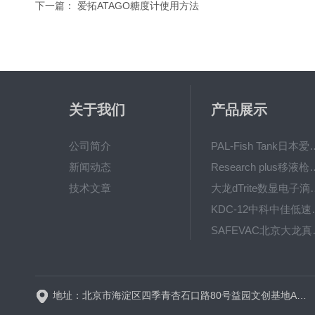
下一篇：
爱拓ATAGO糖度计使用方法
关于我们
产品展示
公司简介
PAL-Fish Tank日本爱拓
新闻动态
Research plus移液枪艾
技术文章
大龙dTrite数显电
KDC-12中科
SAFE
BT600-2J保定兰格
地址：北京市海淀区四季青杏石口路80号益园文创基地A区A6号楼东侧四层