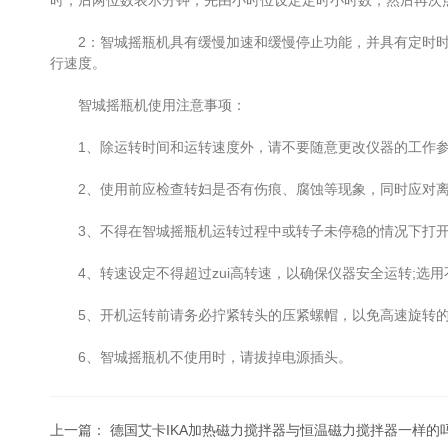
时，后两位数表示分钟，先由小时位设定定时小时数，然后再次
2：智城摇瓶机具有缓慢加速和缓慢停止功能，并具有定时时
行速度。
智城摇瓶机使用注意事项：
1、除运转时间和运转速度外，请不要随意更改仪器的工作参
2、使用前应检查转妇是否有伤痕、腐蚀等现象，同时应对离
3、不得在智城摇瓶机运转过程中或转子未停稳的情况下打开
4、转速设定不得超过zui高转速，以确保仪器安全运转;选
5、开机运转前请务必拧紧转头的压紧螺帽，以免高速旋转的
6、智城摇瓶机不使用时，请拔掉电源插头。
上一篇：
德国艾卡IKA加热磁力搅拌器与恒温磁力搅拌器一样的