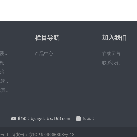
栏目导航
加入我们
PAL-Fish Tank日本爱拓 鱼塘盐度计 数显便携式折光仪
产品中心
在线留言
Research plus移液枪艾本德移液器单道可调量程加样枪
联系我们
大龙dTrite数显电子滴定器高精度数字滴定仪
KDC-12中科中佳低速离心机-（牙科种植专用）
SAFEVAC北京大龙真空吸液器
BT600-2J保定兰格基本型精密蠕动泵
季青杏石口路80号益园文创基地A区A6号楼东侧四层
邮箱：bjdnyclab@163.com
传真：
rved.
备案号：京ICP备09066698号-18