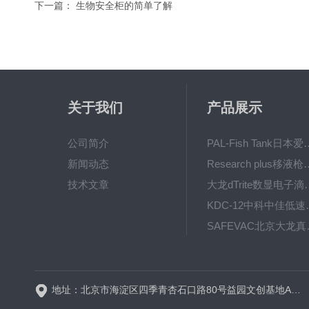
下一篇：
生物安全柜的简单了解
关于我们
产品展示
公司简介
PAL-Fish Tank日本爱拓
新闻动态
Research plus移液枪艾
技术文章
大龙dTrite数显电
KDC-12中科
SAFE
BT600-2J保定兰格
地址：北京市海淀区四季青杏石口路80号益园文创基地A区A6号楼东侧四层