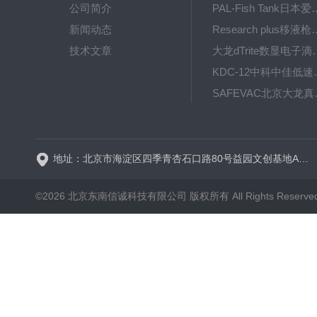
公司简介
PAL-Fish Tank日本爱拓
新闻动态
Research plus移液枪艾
技术文章
大龙dTrite数显电
KDC-12中科
SAFE
BT600-2J保定兰格
地址：北京市海淀区四季青杏石口路80号益园文创基地A区A6号楼东侧四层
©2026 北京东南信诚科技有限公司 版权所有 All Rights Reserve