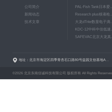
公司简介
PAL-Fish Tank日本爱拓
新闻动态
Research plus移液枪艾
技术文章
大龙dTrite数显电
KDC-12中科
SAFE
BT600-2J保定兰格
地址：北京市海淀区四季青杏石口路80号益园文创基地A区A6号楼东侧四层
©2026 北京东南信诚科技有限公司 版权所有 All Rights Reserve