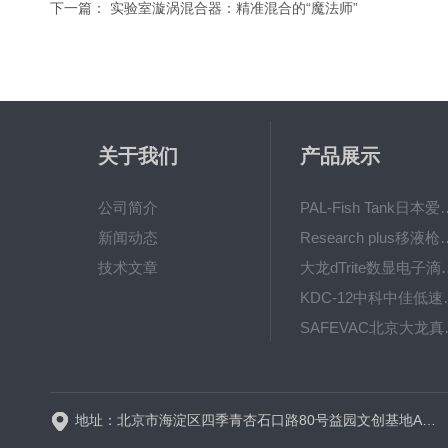
下一篇：
实验室漩涡混合器：精准混合的“魔法师”
关于我们
产品展示
公司简介
PAL-Fish Tank日本爱拓
新闻动态
Research plus移液枪艾
技术文章
大龙dTrite数显电
KDC-12中科
SAFE
BT600-2J保定兰格
地址：北京市海淀区四季青杏石口路80号益园文创基地A区A6号楼东侧四层