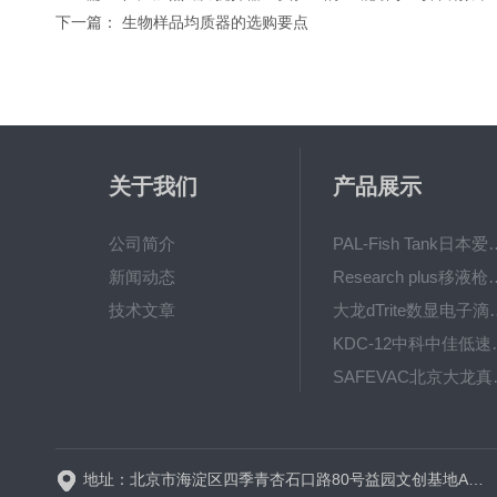
下一篇：
生物样品均质器的选购要点
关于我们
产品展示
公司简介
PAL-Fish Tank日本爱拓
新闻动态
Research plus移液枪艾
技术文章
大龙dTrite数显电
KDC-12中科
SAFE
BT600-2J保定兰格
地址：北京市海淀区四季青杏石口路80号益园文创基地A区A6号楼东侧四层