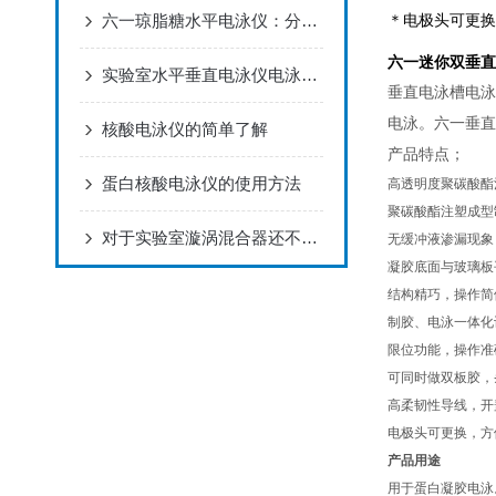
六一琼脂糖水平电泳仪：分子生物学的精密分离工具
＊电极头可更换
六一迷你双垂直电
实验室水平垂直电泳仪电泳槽的使用注意事项
垂直电泳槽电泳
电泳。六一垂直
核酸电泳仪的简单了解
产品特点；
蛋白核酸电泳仪的使用方法
高透明度聚碳酸酯
聚碳酸酯注塑成型
对于实验室漩涡混合器还不了解的，请看过来！
无缓冲液渗漏现象
凝胶底面与玻璃板
结构精巧，操作简
制胶、电泳一体化
限位功能，操作准
可同时做双板胶，
高柔韧性导线，开
电极头可更换，方
产品用途
用于蛋白凝胶电泳