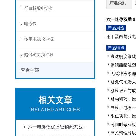
产地类别
蛋白核酸电泳仪
六一迷你双垂直电
电泳仪
产品用途
用于蛋白凝胶电
多用电泳仪电源
产品特点
超薄磁力搅拌器
＊
高透明度聚碳
＊聚碳酸酯注塑
查看全部
＊无缓冲液渗漏
＊避免气泡渗入
＊凝胶底面与玻
相关文章
＊结构精巧，操
＊制胶、电泳一
RELATED ARTICLES
＊限位功能，操
＊可同时做双板
六一电泳仪优质经销商怎么选？信誉好、型号全的供应商推荐
＊高柔韧性导线