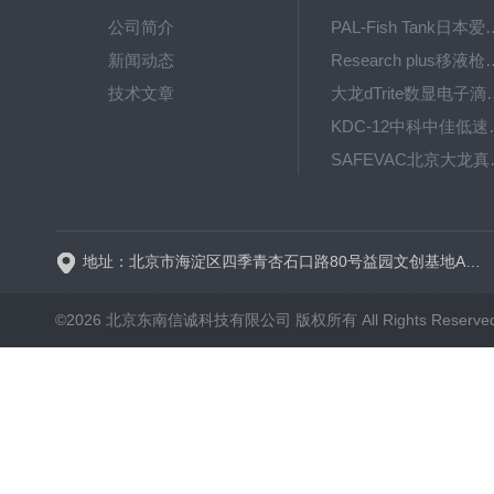
公司简介
PAL-Fish Tank日本爱拓
新闻动态
Research plus移液枪艾
技术文章
大龙dTrite数显电
KDC-12中科
SAFE
BT600-2J保定兰格
地址：北京市海淀区四季青杏石口路80号益园文创基地A区A6号楼东侧四层
©2026 北京东南信诚科技有限公司 版权所有 All Rights Reserve