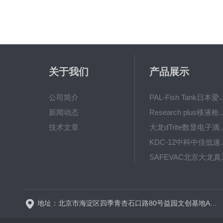
关于我们
产品展示
公司简介
PAL-Fish Tank日本爱拓
新闻动态
Research plus移液枪艾
技术文章
大龙dTrite数显电
KDC-12中科
SAFE
BT600-2J保定兰格
地址：北京市海淀区四季青杏石口路80号益园文创基地A区A6号楼东侧四层