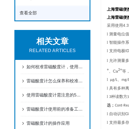
上海雷磁便
查看全部
上海雷磁便
4.3
采用使用
l
测量电位
相关文章
l
智能操作
RELATED ARTICLES
I
l
支持电极
l
允许测量
如何校准雷磁酸度计，使用需注意哪些事项？
+
2+
Ca
、
等
l
、
μg/L
mg/
雷磁酸度计怎么保养和校准呢？
l
具有多种
使用雷磁酸度计需注意的5个要点，你不知道吗
l
种读数方
3
选；
Cont-Re
雷磁酸度计使用前的准备工作以及测量流程
G
l
自动识别
l
支持最多
雷磁酸度计的操作应用