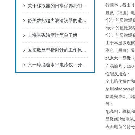
关于移液器的日常保养我们需要做哪些
行观察，得出其
显微（细胞）电
舒美数控超声波清洗器的适用范围和工作原理
*
设计的显微观
*
设计的显微观
上海雷磁浊度计简单了解
*
设计的显微观
由于本显微观察
爱拓数显型折射计的工作原理和使用方法介绍
彩色（黑白）显
北京六一显微（细
六一琼脂糖水平电泳仪：分子生物学的精密分离工具
130
产品编号：
性能及用途：
全电脑化操作和
windows
采用
界
C
D
除能完成
、
等；
配高档计算机和
(
)
显微
细胞
电泳
表面电荷的符号