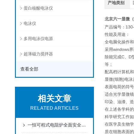
产地类别
蛋白核酸电泳仪
北京六一显微（细
电泳仪
130
产品编号：
性能及用途：
多用电泳仪电源
全电脑化操作和
windows
采用
界
超薄磁力搅拌器
C
D
除能完成
、
等；
查看全部
配高档计算机和
(
)
显微
细胞
电泳
表面电荷的符号
适合光学显微镜
相关文章
印染、油漆、造
RELATED ARTICLES
在上述各学科的
科学研究工作如
在医学及生物学
一恒可程式电阻炉全面安全性能设计
质在细胞表面的