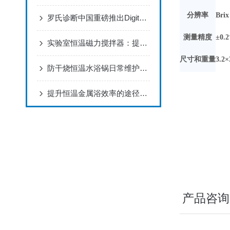
分辨率
Brix
罗氏诊断中国重磅推出Digital LightCycler系统
测量精度
±0.
实验室恒温磁力搅拌器：提升实验效率的工具
尺寸和重量
3.2×
防干烧恒温水浴锅日常维护要点
产
提升恒温金属浴效率的途径有哪些
品介绍】MAS
TER-53S
式折射计，适合
合用于测量乳白
白色样品，例如
如奶制吕，调味
产品咨询