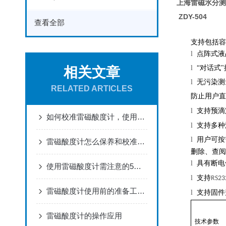
上海雷磁水分测
ZDY-504
查看全部
支持包括容
l
点阵式液
l
“对话式
相关文章
l
无污染测
RELATED ARTICLES
防止用户直
l
支持预滴
如何校准雷磁酸度计，使用需注意哪些事项？
l
支持多种
l
用户可按
雷磁酸度计怎么保养和校准呢？
删除、查阅
l
具有断电
使用雷磁酸度计需注意的5个要点，你不知道吗
l
支持
RS23
雷磁酸度计使用前的准备工作以及测量流程
l
支持固件
雷磁酸度计的操作应用
技术参数