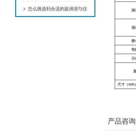
怎么挑选到合适的旋涡混匀仪
测
测
极
电
示
尺寸（
mm
产品咨询