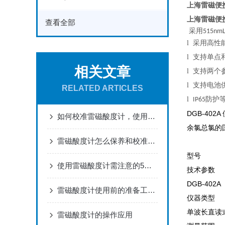
上海雷磁便
上海雷磁便
查看全部
采用
515nm
l
采用高性
l
支持单点
相关文章
l
支持两个
l
支持电池
RELATED ARTICLES
l
防护
IP65
DGB-4
如何校准雷磁酸度计，使用需注意哪些事项？
余氯总氯的
雷磁酸度计怎么保养和校准呢？
型号
使用雷磁酸度计需注意的5个要点，你不知道吗
技术参数
DGB-402A
雷磁酸度计使用前的准备工作以及测量流程
仪器类型
单波长直读
雷磁酸度计的操作应用