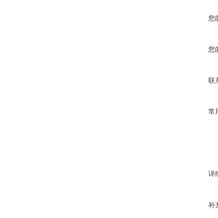
您
您
联
常
详
补