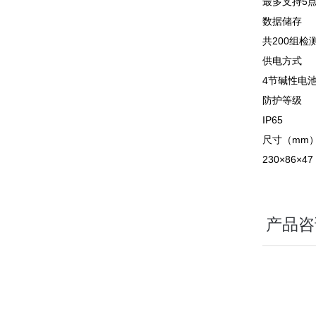
最多支持5
数据储存
共200组检
供电方式
4节碱性电池
防护等级
IP65
尺寸（mm
230×86×4
产品咨