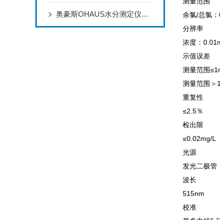
测量范围
奥豪斯OHAUS水分测定仪MB23使用指南
余氯/总氯：0.
分辨率
浓度：0.01m
示值误差
测量范围≤1mg
测量范围＞1m
重复性
≤2.5％
检出限
≤0.02mg/L
光源
发光二极管（
波长
515nm
校准