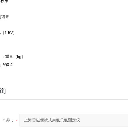
点校准
测结果
（1.5V）
）；重量（kg）
7；约0.4
询
产品：