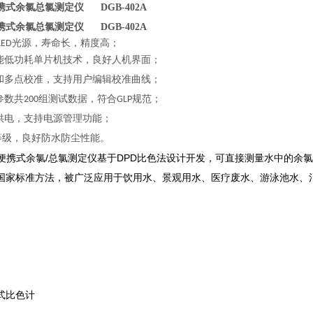
携式余氯总氯测定仪
DGB-402A
携式余氯总氯测定仪
DGB-402A
光源，寿命长，精度高；
LED
能低功耗单片机技术，良好人机界面；
和多点校准，支持用户编辑校准曲线；
参数共
组测试数据，符合
规范；
200
GLP
供电，支持电源管理功能；
等级，良好防水防尘性能。
02A 便携式余氯/总氯测定仪基于DPD比色法设计开发，可直接测量水中
国家标准方法，被广泛应用于饮用水、景观用水、医疗废水、游泳池水、
式比色计