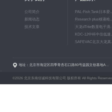
公司简介
PAL-Fish Tank日本爱拓
新闻动态
Research plus移液枪艾
技术文章
大龙dTrite数显电
KDC-12中科
SAFE
BT600-2J保定兰格
地址：北京市海淀区四季青杏石口路80号益园文创基地A区A6号楼东侧四层
©2026 北京东南信诚科技有限公司 版权所有 All Rights Reserve