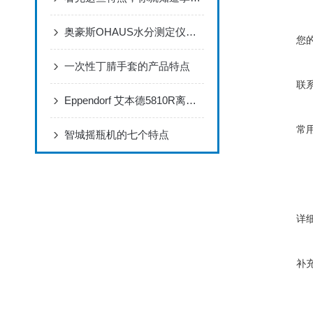
奥豪斯OHAUS水分测定仪MB23使用指南
您
一次性丁腈手套的产品特点
联
Eppendorf 艾本德5810R离心机简要操作说明
常
智城摇瓶机的七个特点
详
补