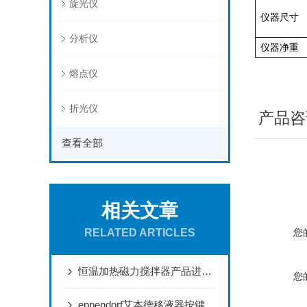
旋光仪
仪器尺寸
分析仪
仪器净重
熔点仪
折光仪
产品咨
查看全部
相关文章
RELATED ARTICLES
您
恒温加热磁力搅拌器产品进化：从基础功能到智能生态
您
eppendorf艾本德移液器按键（侧盖）松动掉落怎么办？