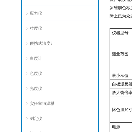
罗维朋色标
应力仪
际上已为众
粒度仪
仪器型号
便携式浊度计
测量范围
白度计
色度仪
最小示值
白板漫反
光度仪
放大镜倍
实验室恒温槽
比色皿尺
测定仪
电源