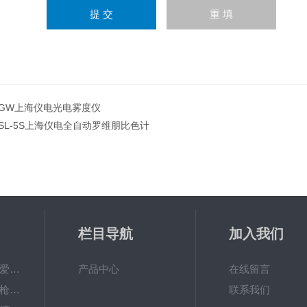
GW上海仪电光电雾度仪
SL-5S上海仪电全自动罗维朋比色计
栏目导航
加入我们
PAL-Fish Tank日本爱拓 鱼塘盐度计 数显便携式折光仪
产品中心
在线留言
Research plus移液枪艾本德移液器单道可调量程加样枪
联系我们