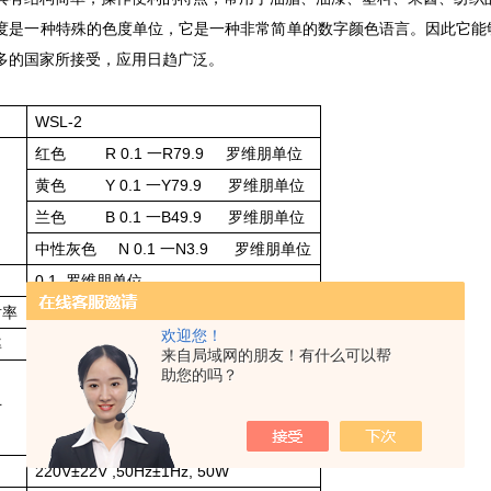
度是一种特殊的色度单位，它是一种非常简单的数字颜色语言。因此它能
多的国家所接受，应用日趋广泛。
WSL-2
红色 R 0.1 一R79.9 罗维朋单位
黄色 Y 0.1 一Y79.9 罗维朋单位
兰色 B 0.1 一B49.9 罗维朋单位
中性灰色 N 0.1 一N3.9 罗维朋单位
0.1
罗维朋单位
射率
> 80%
欢迎您！
率
1.9
×
来自局域网的朋友！有什么可以帮
助您的吗？
10mm
×20mm×40mm
寸
25.4mm
×20mm×40mm
133.4mm
×20mm×40mm
220V
±22V ,50Hz±1Hz, 50W