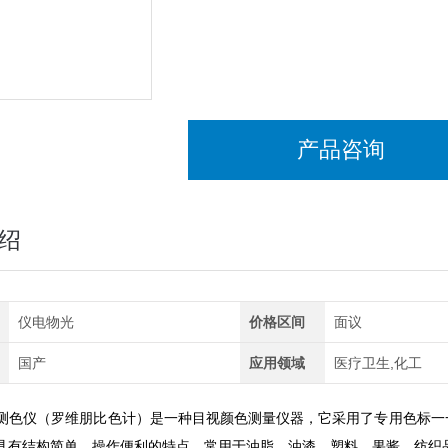
产品咨询
绍
仪电物光
价格区间
面议
国产
应用领域
医疗卫生,化工
测色仪（罗维朋比色计）是一种目视颜色测量仪器，它采用了专用色标一
具有结构简单，操作便利的特点，常用于油脂、油漆、塑料、果酱、纺织