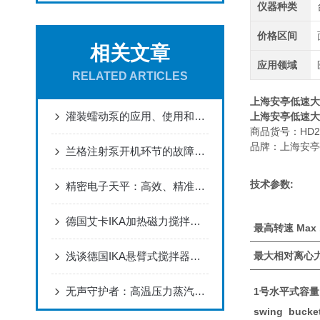
仪器种类
价格区间
相关文章
应用领域
RELATED ARTICLES
上海安亭低速大容
灌装蠕动泵的应用、使用和市场前景分析
上海安亭低速大容
商品货号：HD20
品牌：上海安亭
兰格注射泵开机环节的故障处理方法
技术参数:
精密电子天平：高效、精准的实验室“神器”
德国艾卡IKA加热磁力搅拌器与恒温磁力搅拌器一样的吗？
最高转速 Max .
浅谈德国IKA悬臂式搅拌器在生产工艺中的应用
最大相对离心力M
无声守护者：高温压力蒸汽灭菌器的科技密码与生命防线
1号水平式容量
swing bucket