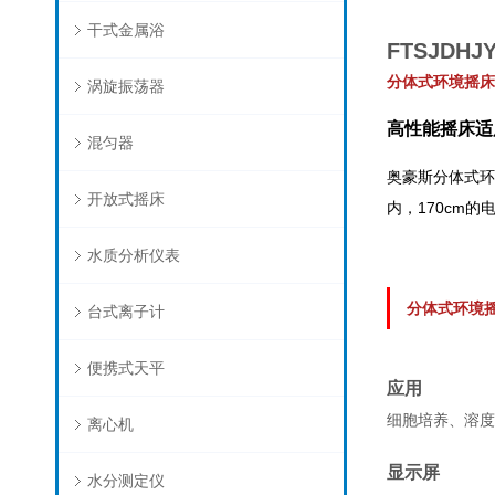
干式金属浴
FTSJDHJ
分体式环境摇床
涡旋振荡器
高性能摇床适
混匀器
奥豪斯分体式环
开放式摇床
内，170cm
水质分析仪表
分体式环境摇
台式离子计
便携式天平
应用
细胞培养、溶度
离心机
显示屏
水分测定仪