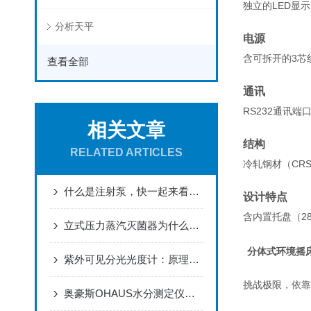
独立的LED显
分析天平
电源
含可拆开的3芯
查看全部
通讯
RS232通讯
相关文章
结构
RELATED ARTICLES
冷轧钢材（CR
什么是注射泵，快一起来看看吧
设计特点
含内置托盘（28
立式压力蒸汽灭菌器为什么分为B、N、S型？
分体式环境摇床
紫外可见分光光度计：原理、维护与故障排除
挑战极限，依靠
奥豪斯OHAUS水分测定仪MB23使用指南