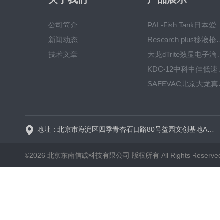
公司简介
PAL-Fish Tank日本爱拓
新闻动态
Research plus移液枪艾
技术文章
大龙dTrite数显电
KDC-12中科
SAFE
BT600-2J保定兰格
地址：北京市海淀区四季青杏石口路80号益园文创基地A区A6号楼东侧四层
©2026 北京东南信诚科技有限公司 版权所有 All Rights Reserve