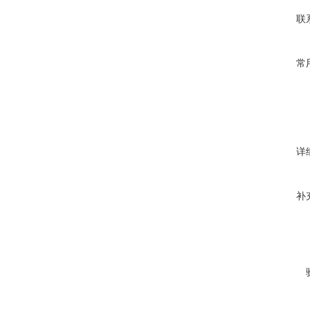
联
常
详
补