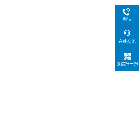
电话
在线交流
微信扫一扫
并能定量表征这些悬浮颗粒物质的含量。该仪器可用于啤酒、
、饮料厂、环保部门、工业用水、制酒行业及制药行业、防疫