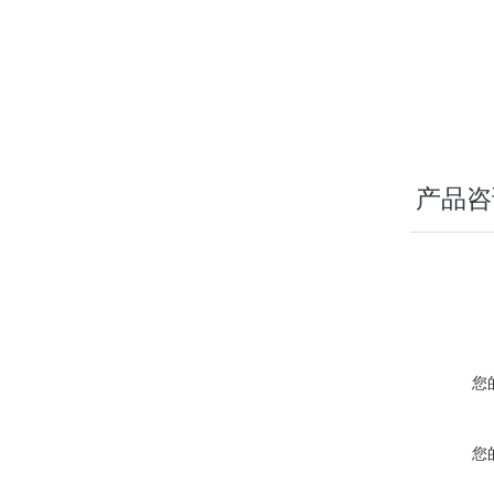
快捷设置平
内置时钟记
多种测量模
精确的光路
产品咨
您
您