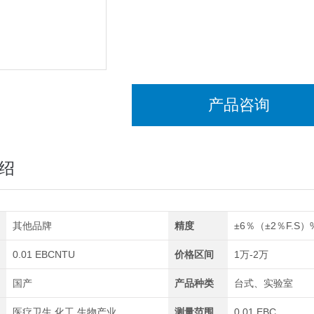
产品咨询
绍
其他品牌
精度
±6％（±2％F.S）
0.01 EBCNTU
价格区间
1万-2万
国产
产品种类
台式、实验室
医疗卫生,化工,生物产业
测量范围
0.01 EBC