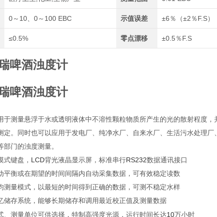
0～10、0～100 EBC
示值误差
±6％（±2％F.S）
≤0.5%
零点漂移
±0.5％F.S
瑞啤酒浊度计
瑞啤酒浊度计
用于测量悬浮于水或透明液体中不溶性颗粒物质所产生的光的散射程度，
测定。同时也可以应用于发电厂、纯净水厂、自来水厂、生活污水处理厂
等部门的浊度测量。
LCD
RS232
摸式键盘，
背光液晶显示屏，标准串行
数据通讯接口
动平衡或在期望的时间间隔内自动采集数据，可有效稳定读数
均测量模式，以最短的时间得到正确的数据，可测不稳定水样
忆储存系统，能够长期储存和调用最近校正值及测量数据
10
式、测量单位可供选择，特制高强度光源，运行时间长达
万小时