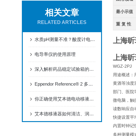
相关文章
最小示值
RELATED ARTICLES
重 复 性
上海昕
水质pH测量不准？酸度计电极保养与故障排查指南
电导率仪的使用原理
上海昕
WGZ-2PJ
深入解析药品稳定试验箱的技术原理与操作要点
用途概述：
黄酒等浊度
Eppendor Reference® 2 多道可调量程移液器产品介绍
部门、医院
你正确使用艾本德电动移液器了吗？
微电脑，触
读数响应自
艾本德移液器如何清洁、润滑、消毒和自检？
快捷设置平
内置时钟记
多种测量模