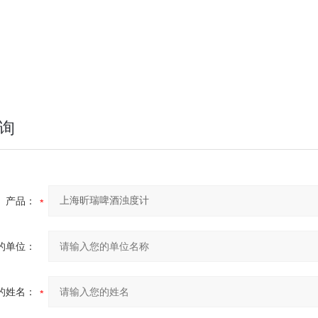
均测量模式，以最短的时间得到正确的数据，可测不稳定水样
忆储存系统，能够长期储存和调用最近校正值及测量数据
10
式、测量单位可供选择，特制高强度光源，运行时间长达
万小时
EBC
系统，可靠的定位结构，有效的色度补偿，直读
浊度值
询
产品：
的单位：
的姓名：