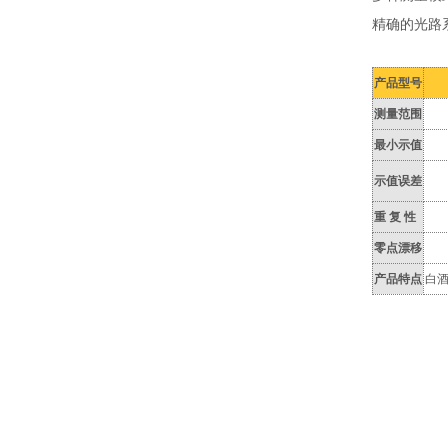
精确的光路
产品型号
测量范围
最小示值
示值误差
重 复 性
零点漂移
产品特点
白酒
用途概述：
黄酒等浊度
部门、医院
微电脑，触
读数响应自