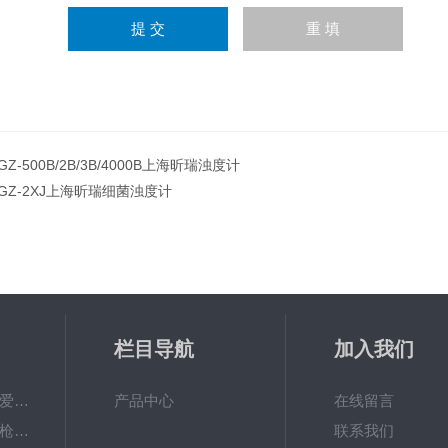
GZ-500B/2B/3B/4000B上海昕瑞浊度计
GZ-2XJ上海昕瑞细菌浊度计
栏目导航
加入我们
PAL-Fish Tank日本爱拓 鱼塘盐度计 数显便携式折光仪
产品中心
在线留言
Research plus移液枪艾本德移液器单道可调量程加样枪
联系我们