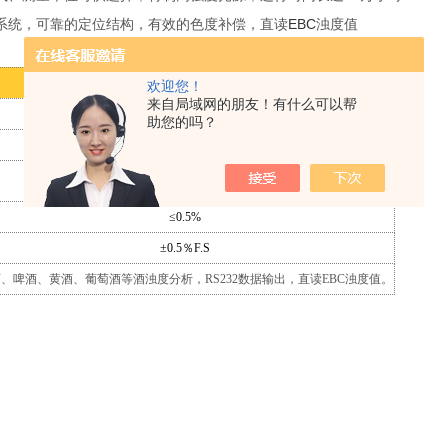
EBC
系统，可靠的定位结构，有效的色度补偿，直读
浊度值
WGZ-2PJ
欢迎您！
来自局域网的朋友！有什么可以帮
0.01 EBC
助您的吗？
0～10、0～100 EBC
±6％（±2％F.S）
≤0.5%
±0.5％F.S
、啤酒、黄酒、葡萄酒等酒浊度分析，RS232数据输出，直读EBC浊度值。
用于测量悬浮于水或透明液体中不溶性颗粒物质所产生的光的散射程度，
测定。同时也可以应用于发电厂、纯净水厂、自来水厂、生活污水处理厂
等部门的浊度测量。
LCD
RS232
摸式键盘，
背光液晶显示屏，标准串行
数据通讯接口
动平衡或在期望的时间间隔内自动采集数据，可有效稳定读数