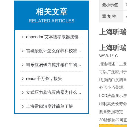
最小示值
相关文章
重 复 性
RELATED ARTICLES
上海昕瑞
eppendorf艾本德移液器按键（侧盖）松动掉落怎么办？
上海昕瑞
雷磁酸度计怎么保养和校准呢？
WSB-1/1C
用途概述：主要
司乐旋涡磁力搅拌器在生物制药领域应用分析
可以广泛应用于
reads千万条，接头
物质的白度测量
外形小巧美观、
立式压力蒸汽灭菌器为什么分为B、N、S型？
LCD
液晶显示屏
特制高效长寿命
上海雷磁浊度计简单了解
测量数据稳定，
30
秒预热即可