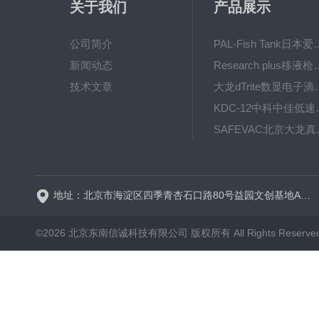
关于我们
产品展示
公司简介
PAL-Fish Tank日本爱拓
新闻动态
Research plus移液枪艾
技术文章
大龙dTrite数显电
KDC-12中科
SAFE
BT600-2J保定兰格
地址：北京市海淀区四季青杏石口路80号益园文创基地A区A6号楼东侧四层
©2026 北京东南信诚科技有限公司 版权所有 All Rights Reserve