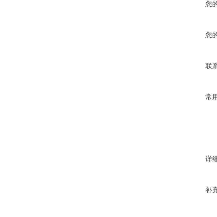
您
您
联
常
详
补