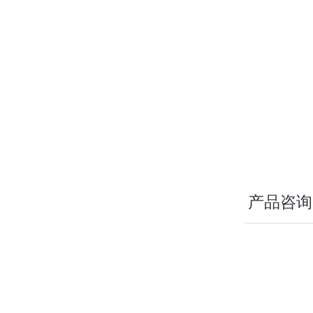
可以广泛应用于
物质的白度测量
外形小巧美观、
LCD
液晶显示屏
特制高效长寿命
测量数据稳定，
30
秒预热即可
产品咨询