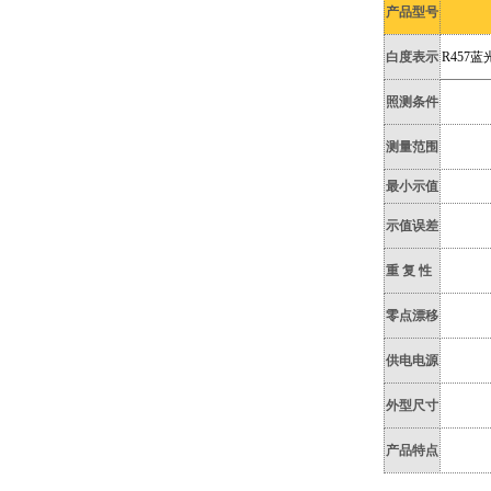
产品型号
白度表示
R457
照测条件
测量范围
最小示值
示值误差
重 复 性
零点漂移
供电电源
外型尺寸
产品特点
用途概述：主要