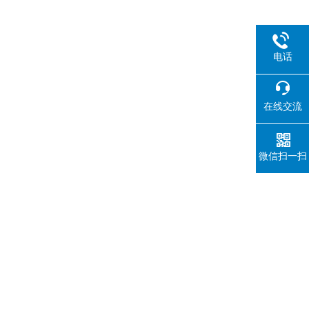
电话
在线交流
微信扫一扫
了的专用色标─罗维朋色标度来测量各种液体、胶体、固体和粉
品，果酱，粮食，油脂，松香，香料，橡胶等物质颜色的测量，
。