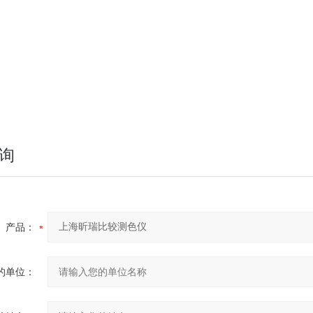
的罗维朋色标度
的颜色匹配，测量灵敏度高
罗维朋数字颜色语言，定量描述颜色测量结果
眼可见的光谱范围内的各种物质的视觉颜色效应
单，使用方便，极易掌握
询
产品：
的单位：