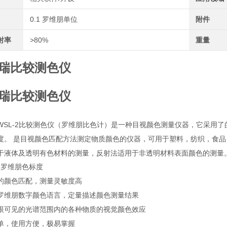
0.1 罗维朋单位
附件
射率
>80%
重量
瑞比较测色仪
瑞比较测色仪
WSL-2比较测色仪（罗维朋比色计）是一种目视颜色测量仪器，它采用
度。 是目视颜色匹配方法测定物质颜色的仪器，可用于塑料，纺织，食
于液体及透明有色材料的测量，反射法适用于非透明材料表面颜色的测量
的罗维朋色标度
的颜色匹配，测量灵敏度高
罗维朋数字颜色语言，定量描述颜色测量结果
眼可见的光谱范围内的各种物质的视觉颜色效应
单，使用方便，极易掌握