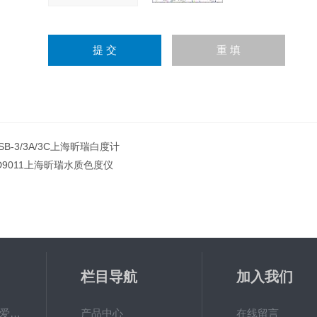
SB-3/3A/3C上海昕瑞白度计
D9011上海昕瑞水质色度仪
栏目导航
加入我们
PAL-Fish Tank日本爱拓 鱼塘盐度计 数显便携式折光仪
产品中心
在线留言