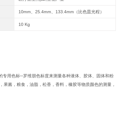
10mm、25.4mm、133.4mm（比色皿光程）
10 Kg
了的专用色标─罗维朋色标度来测量各种液体、胶体、固体和粉
品，果酱，粮食，油脂，松香，香料，橡胶等物质颜色的测量，
。