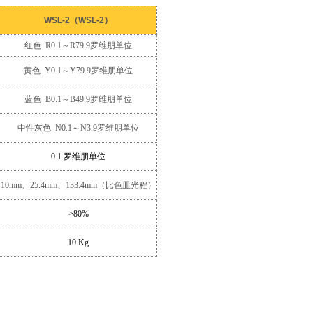
WSL-2（WSL-2）
红色 R0.1～R79.9罗维朋单位
黄色 Y0.1～Y79.9罗维朋单位
蓝色 B0.1～B49.9罗维朋单位
中性灰色 N0.1～N3.9罗维朋单位
0.1 罗维朋单位
10mm、25.4mm、133.4mm（比色皿光程）
>80%
10 Kg
WSL-2比较测色仪（罗维朋比色计）是一种目视颜色测量仪器，它采用
度。 是目视颜色匹配方法测定物质颜色的仪器，可用于塑料，纺织，食
于液体及透明有色材料的测量，反射法适用于非透明材料表面颜色的测量