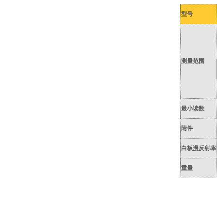
型号
测量范围
最小读数
附件
白板漫反射率
重量
用途概述：
末样品的色
透射法适用