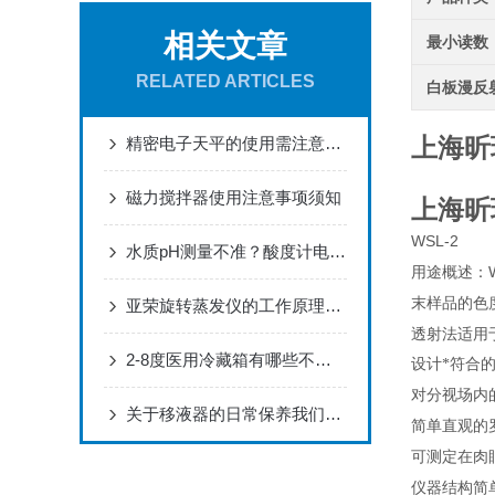
相关文章
最小读数
RELATED ARTICLES
白板漫反
上海昕
精密电子天平的使用需注意的六个要点
磁力搅拌器使用注意事项须知
上海昕
WSL-2
水质pH测量不准？酸度计电极保养与故障排查指南
用途概述：
末样品的色
亚荣旋转蒸发仪的工作原理和主要部件
透射法适用
2-8度医用冷藏箱有哪些不得不说的优点
设计*符合
对分视场内
关于移液器的日常保养我们需要做哪些
简单直观的
可测定在肉
仪器结构简