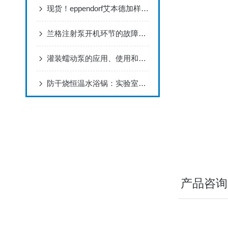
现货！eppendorf艾本德加样针（上样针）国庆特卖！
可以存放 1 个 Eppend
兰格注射泵开机环节的故障处理方法
与适用于 Eppendo
适用于挂壁式支架
灌装蠕动泵的应用、使用和维护
包含用于挂壁式支
防干烧恒温水浴锅：实验室安全的“智能卫士”与温控专家
可以存放 1 个 Eppend
与适用于 Eppendo
适用于挂壁式支架
包含用于挂壁式支
产品咨询