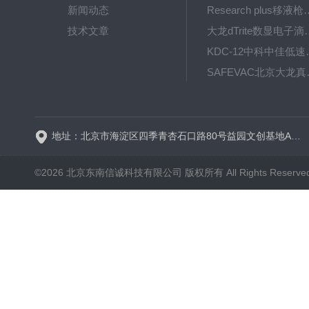
新闻动态
Research plus移液枪艾
技术文章
大龙dTrite数显电
KDC-12中科
SAFE
BT600-2J保定兰格
地址：北京市海淀区四季青杏石口路80号益园文创基地A区A6号楼东侧四层
©2026 北京东南信诚科技有限公司 版权所有 All Rights Reserve