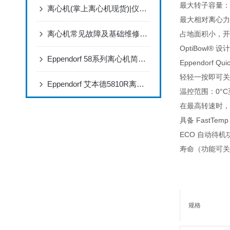
最大转子容量： 18
离心机(掌上离心机现货)|仪诚百科
最大相对离心力： 1
离心机常见故障及基础维修方法
占地面积小，开盖
OptiBowl
Eppendorf 58系列离心机简要操作说明
Eppendorf
轻轻一按即可关
Eppendorf 艾本德5810R离心机简要操作说明
温控范围：0°C至
在最高转速时，也
具备 FastT
ECO 自动待
寿命（功能可关
规格