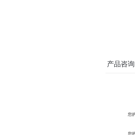
在最高转速时，也
具备 FastT
ECO 自动待
寿命（功能可关
产品咨询
您
您