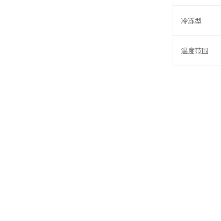
冷冻型
温度范围
最大转子容量： 18
最大相对离心力： 1
占地面积小，开盖