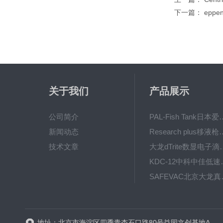
下一篇：
epp
关于我们
产品展示
公司简介
PAL-Fish Tank日本爱拓
新闻动态
Research plus移液枪艾
技术文章
大龙dTrite数显电
KDC-12中科
SAFE
BT600-2J保定兰格
地址：北京市海淀区四季青杏石口路80号益园文创基地A区A6号楼东侧四层