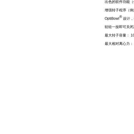
出色的软件功能（
增强转子程序（例如
®
OptiBowl
设计，
轻轻一按即可关闭
最大转子容量： 10 
最大相对离心力： 21,3