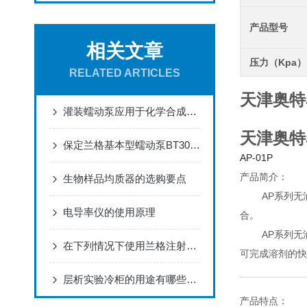
产品型号
相关文章
压力（Kpa）
RELATED ARTICLES
天津奥特
灌装蠕动泵应用于化学合成滴加的原理分析
天津奥特
保定兰格基本型蠕动泵BT300-2J产品介绍
AP-01P
产品简介：
生物样品均质器的选购要点
AP系列
电导率仪的使用原理
合。
AP系列无
在下列情况下使用兰格注射泵要特别注意
可完成溶剂的快
层析实验冷柜的用途有哪些？有什么特点？与冰箱有何不同？
产品特点：