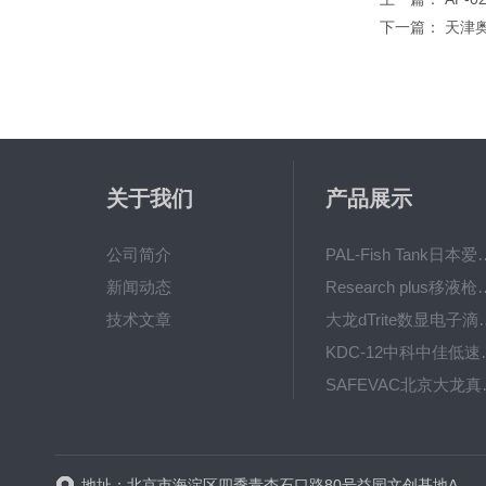
下一篇：
天津奥
关于我们
产品展示
公司简介
PAL-Fish Tank日本爱拓
新闻动态
Research plus移液枪艾
技术文章
大龙dTrite数显电
KDC-12中科
SAFE
BT600-2J保定兰格
地址：北京市海淀区四季青杏石口路80号益园文创基地A区A6号楼东侧四层