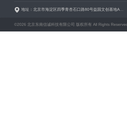
地址：北京市海淀区四季青杏石口路80号益园文创基地A区A6号楼东侧四层
©2026 北京东南信诚科技有限公司 版权所有 All Rights Reserve