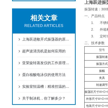
上海跃进振
振荡转速：30
一、产品特点
相关文章
1.
不锈
RELATED ARTICLES
2.
外箱
3.
定时功
上海跃进敞开式振荡器的原理和作用
二、技术参数
型号
超声波清洗机是如何应用的
振荡转速
亚荣旋转蒸发仪的工作原理和主要部件
振荡方式
振幅
蛋白核酸电泳仪的使用方法
夹具
转速调节
实验室恒温槽：精准控温的装备
振荡区尺寸
W
×D
关于制冰机，你了解多少？
外形尺寸
W
×D×
包装尺寸
W
×D×