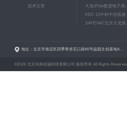
技术文章
大龙dTrite数显电
KDC-12中科
SAFE
BT600-2J保定兰格
地址：北京市海淀区四季青杏石口路80号益园文创基地A区A6号楼东侧四层
©2026 北京东南信诚科技有限公司 版权所有 All Rights Reserve