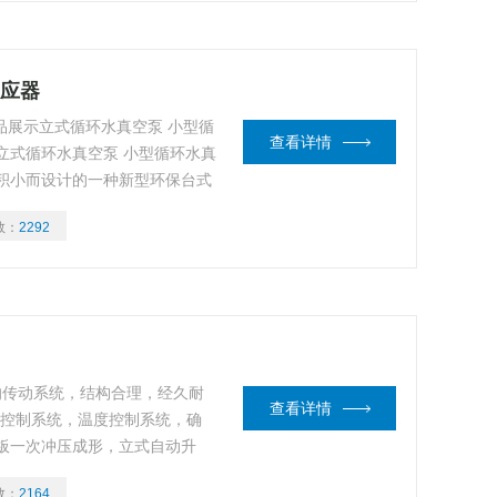
反应器
 精品展示立式循环水真空泵 小型循
查看详情
立式循环水真空泵 小型循环水真
积小而设计的一种新型环保台式
定、外型美观、小巧玲珑别致*
数：
2292
进*的传动系统，结构合理，经久耐
查看详情
频控制系统，温度控制系统，确
板一次冲压成形，立式自动升
，经特殊工艺技术处理，增强密封
数：
2164