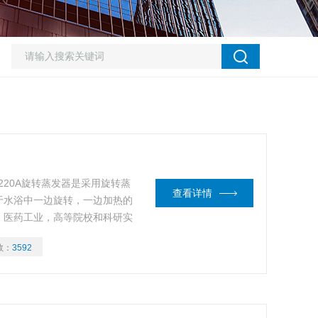
-5220A旋转蒸发器是采用旋转蒸
查看详情
于水浴中一边旋转，一边加热的
，医药工业，高等院校和科研实
，干燥，回收等较为理想的基本
数：
3592