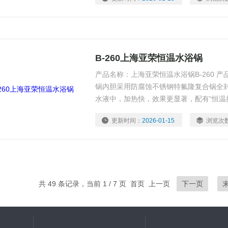
性，防腐性和耐磨性。 主体结构：采用优
和提高仪器的合理性能
B-260上海亚荣恒温水浴锅
产品名称：上海亚荣恒温水浴锅B-260 产品
锅内胆采用防腐蚀不锈钢特氟隆复合锅全
水液中，加热快，效果更显著，配有“恒温
确控制设定温度、使用方便，安全可靠。
更新时间：
2026-01-15
浏览次
共 49 条记录，当前 1 / 7 页 首页 上一页
下一页