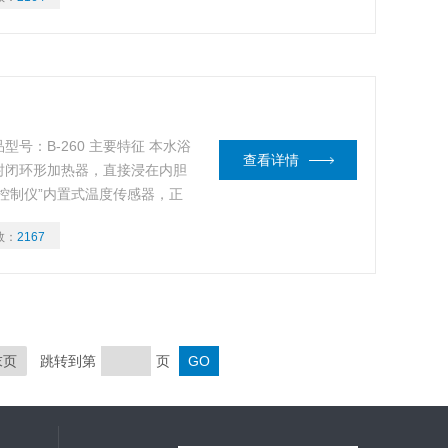
质铝合金及不锈钢材质，更加*
型号：B-260 主要特征 本水浴
查看详情
封闭环形加热器，直接浸在内胆
控制仪”内置式温度传感器，正
数：
2167
末页
跳转到第
页