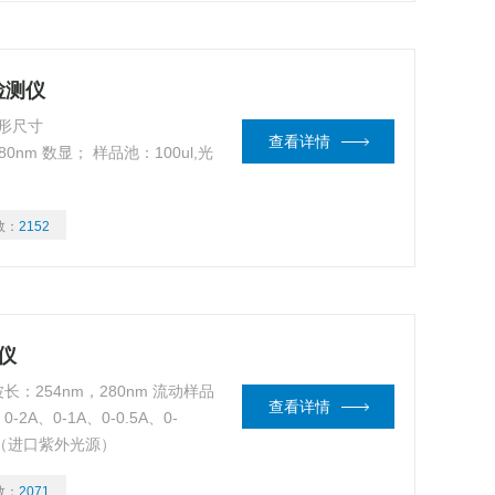
检测仪
外形尺寸
查看详情
280nm 数显； 样品池：100ul,光
数：
2152
仪
长：254nm，280nm 流动样品
查看详情
2A、0-1A、0-0.5A、0-
3mm（进口紫外光源）
数：
2071