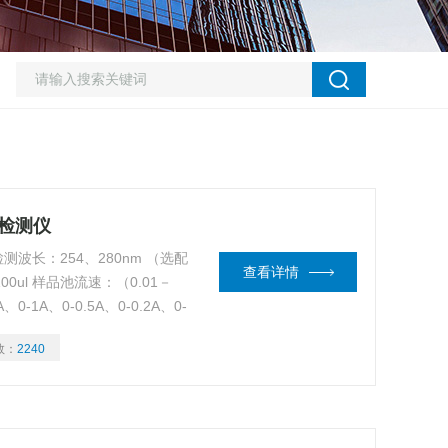
外检测仪
测波长：254、280nm （选配
查看详情
0ul 样品池流速：（0.01－
0-1A、0-0.5A、0-0.2A、0-
数：
2240