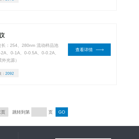
仪
长：254、280nm 流动样品池
查看详情
A、0-1A、0-0.5A、0-0.2A、
口紫外光源）
数：
2092
末页
跳转到第
页