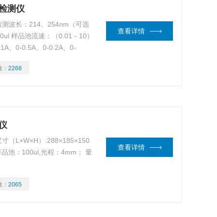
外检测仪
测波长：214、254nm（可选
查看详情
0ul 样品池流速：（0.01－10）
A、0-0.5A、0-0.2A、0-
数：
2268
仪
L×W×H）:288×185×150
查看详情
样品池：100ul,光程：4mm； 量
数：
2065