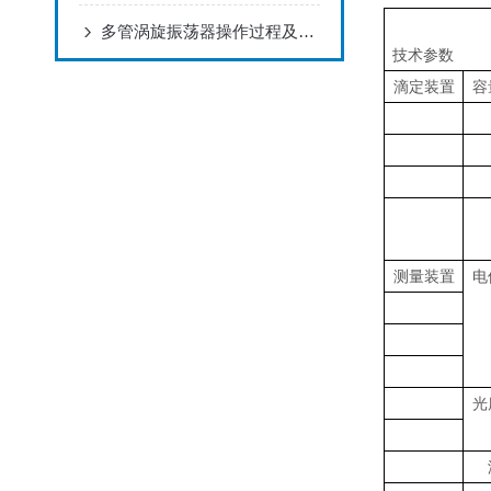
多管涡旋振荡器操作过程及使用注意事项
技术参数
滴
定
装
置
容
测
量
装
置
电
光