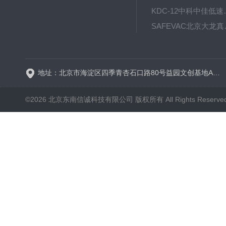
KDC-12中科
SAFE
BT600-2J保定兰格
地址：北京市海淀区四季青杏石口路80号益园文创基地A区A6号楼东侧四层
©2026 北京东南信诚科技有限公司 版权所有 All Rights Reserve