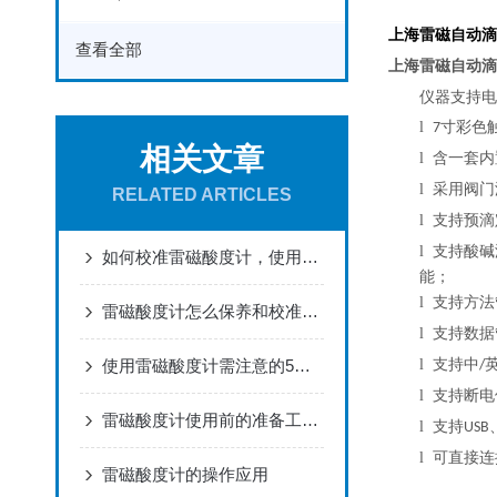
上海雷磁自动滴
查看全部
上海雷磁自动滴
仪器支持电
l
寸彩色
7
相关文章
l
含一套内
l
采用阀门
RELATED ARTICLES
l
支持预滴
l
支持酸碱
如何校准雷磁酸度计，使用需注意哪些事项？
能；
l
支持方法
雷磁酸度计怎么保养和校准呢？
l
支持数据
使用雷磁酸度计需注意的5个要点，你不知道吗
l
支持中
/
l
支持断电
雷磁酸度计使用前的准备工作以及测量流程
l
支持
USB
l
可直接连
雷磁酸度计的操作应用