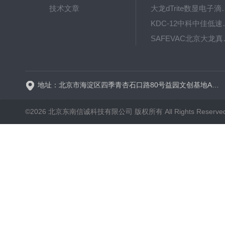
技术文章
大龙dTrite数显电
KDC-12中科
SAFE
BT600-2J保定兰格
地址：北京市海淀区四季青杏石口路80号益园文创基地A区A6号楼东侧四层
©2026 北京东南信诚科技有限公司 版权所有 All Rights Reserve