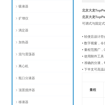
吸液器
北京大龙TopP
北京大龙TopP
扩增仪
可调式与固定式
滴定器
• 轻便且设计
加热器
• 数字视窗，
• 量程范围广，0
混匀震荡器
• 使用附件工
• 准确的分液，
离心机
• 下半支可高
瓶口分液器
量程
顶置搅拌器
移液器