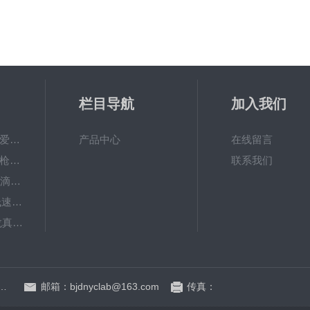
栏目导航
加入我们
PAL-Fish Tank日本爱拓 鱼塘盐度计 数显便携式折光仪
产品中心
在线留言
Research plus移液枪艾本德移液器单道可调量程加样枪
联系我们
大龙dTrite数显电子滴定器高精度数字滴定仪
KDC-12中科中佳低速离心机-（牙科种植专用）
SAFEVAC北京大龙真空吸液器
BT600-2J保定兰格基本型精密蠕动泵
季青杏石口路80号益园文创基地A区A6号楼东侧四层
邮箱：bjdnyclab@163.com
传真：