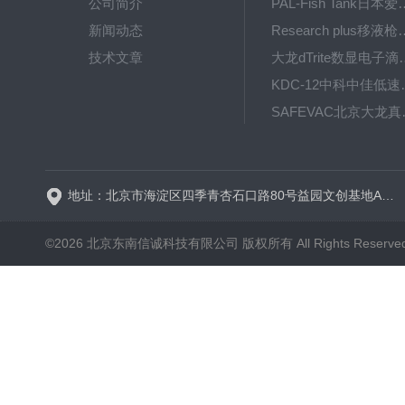
公司简介
PAL-Fish Tank日本爱拓
新闻动态
Research plus移液枪艾
技术文章
大龙dTrite数显电
KDC-12中科
SAFE
BT600-2J保定兰格
地址：北京市海淀区四季青杏石口路80号益园文创基地A区A6号楼东侧四层
©2026 北京东南信诚科技有限公司 版权所有 All Rights Reserve