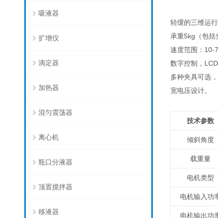
吸液器
轻缓的三维运行
承重5kg（包
扩增仪
速度范围：10-
滴定器
数字控制，LC
多种夹具可选，
加热器
宽电压设计。
混匀震荡器
技术参数
离心机
倾斜角度
载重量
瓶口分液器
电机类型
顶置搅拌器
电机输入功
移液器
电机输出功