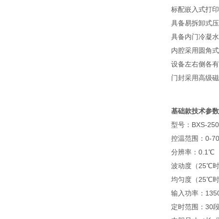
标配嵌入式打印
具备易拆卸式压
具备内门冷凝水
内腔采用圆角式
设备左右侧各有
门封采用高级磁
基础款技术参数
型号：BXS-250
控温范围：0-7
分辨率：0.1℃
波动度（25℃时
均匀度（25℃时
输入功率：135
定时范围：30段