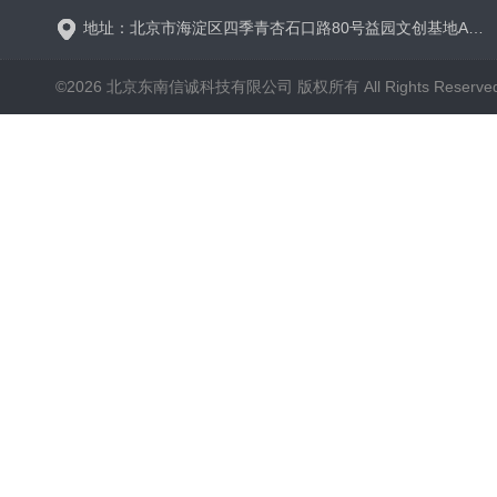
地址：北京市海淀区四季青杏石口路80号益园文创基地A区A6号楼东侧四层
©2026 北京东南信诚科技有限公司 版权所有 All Rights Reserve