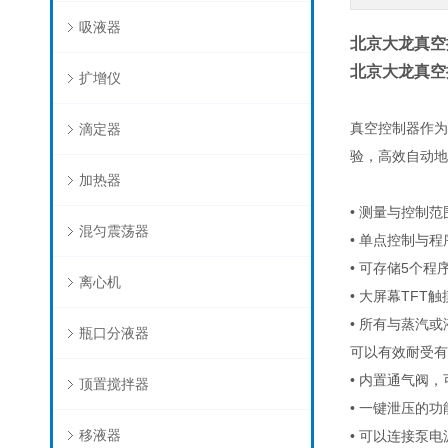
吸液器
北京大龙真空
北京大龙真空
扩增仪
真空控制器作为
滴定器
验，高效自动地
加热器
• 测量与控制范围
混匀震荡器
• 单点控制与
• 可存储5个程
离心机
• 大屏幕TF
• 所有与蒸汽
瓶口分液器
可以有效耐受有
• 内置通气阀
顶置搅拌器
• 一键泄压的
移液器
• 可以连接泵