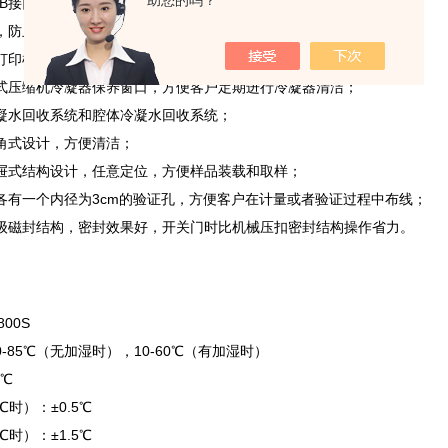
助您的吗？
B接口、RS232接口、RS485接口各1个；
，防止随意开门；
打印机；
式压缩机冷凝器保养窗口，方便客户定期进行冷凝器清洁；
凝水回收系统和腔体冷凝水回收系统；
角式设计，方便清洁；
屉式结构设计，任意定位，方便样品装载和取样；
各有一个内径为3cm的验证孔，方便客户在计量或者验证过程中布线；
级磁封结构，密封效果好，开关门时比机械压扣密封结构操作省力。
800S
-85℃（无加湿时），10-60℃（有加湿时）
1℃
℃时）：±0.5℃
℃时）：±1.5℃