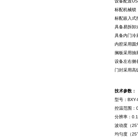
设备配置US
标配机械锁
标配嵌入式
具备易拆卸
具备内门冷
内腔采用圆
搁板采用抽
设备左右侧
门封采用高
技术参数：
型号：BXY-
控温范围：0
分辨率：0.
波动度（25
均匀度（25