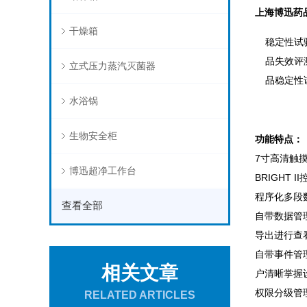
上海博迅药
干燥箱
稳定性试
品失效评
立式压力蒸汽灭菌器
品稳定性
水浴锅
生物安全柜
功能特点：
7寸高清触
博迅超净工作台
BRIGHT
程序化多段
查看全部
自带数据管
导出进行查
自带事件管
相关文章
户清晰掌握
权限分级管
RELATED ARTICLES