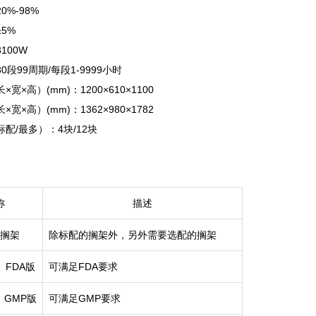
0%-98%
5%
100W
段99周期/每段1-9999小时
宽×高）(mm)：1200×610×1100
宽×高）(mm)：1362×980×1782
配/最多）：4块/12块
称
描述
搁架
除标配的搁架外，另外需要选配的搁架
FDA版
可满足FDA要求
GMP版
可满足GMP要求