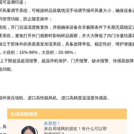
成可追溯印迹；
环风量调节系统，可根据样品装载情况手动调节循环风量大小，确保设备
码管理功能，防止随意操作；
系统，开门后温湿度恢复快，并能确保设备在非极限条件下长期无霜稳定
雾系统，避免打开外门观察时影响样品观察，并大大降低了内门冷凝结露
独立于腔体外的表面蒸发加湿系统，具备故障率低、稳定性好、维护便捷
小容积：15%-98%，大容积：20-98%；
：上下限超温超湿报警、超温停机保护、门开报警、缺水报警、传感器故
电功能。
能环保压缩机、进口高性能风机、进口高精度温湿度传感器。
欢迎您！
，具备全景钢化玻璃观察内门，避免样品观察时造成参数波动；
来自局域网的朋友！有什么可以帮