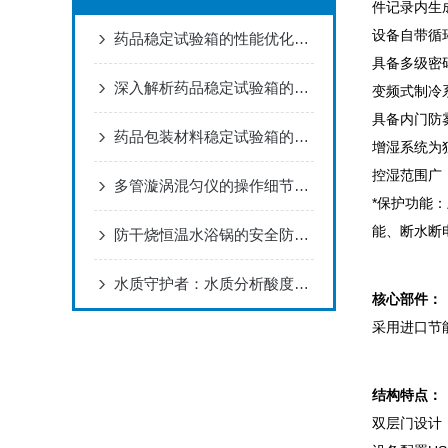
件记录内生
设备自带循
药品稳定试验箱的性能优化策略与实践
具备多级密
深入解析药品稳定试验箱的技术原理与操作要点
变频式制冷
具备内门防
药品包装材料稳定试验箱的实验条件有哪些？
增湿系统为
控湿范围广，
多管漩涡混匀仪的操作细节有几点
*保护功能
能、断水断
防干烧恒温水浴锅的安全防护机制与热传导效率研究
水质守护者：水质分析酸度计的原理与应用
核心部件：
采用进口节
结构特点：
双层门设计