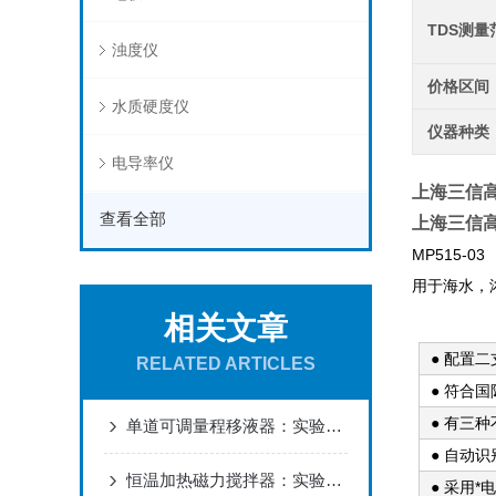
TDS测量
浊度仪
价格区间
水质硬度仪
仪器种类
电导率仪
上海三信
查看全部
上海三信
MP515-03
用于海水，
相关文章
● 配置二
RELATED ARTICLES
● 符合
● 有三
单道可调量程移液器：实验室的精准“画笔”
● 自动
恒温加热磁力搅拌器：实验室的“全能引擎”与科研效率革命者
● 采用*