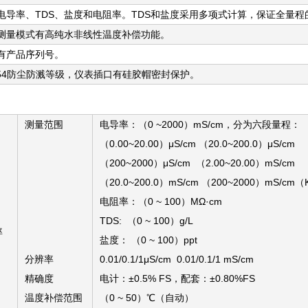
换电导率、TDS、盐度和电阻率。TDS和盐度采用多项式计算，保证全量
率测量模式有高纯水非线性温度补偿功能。
带有产品序列号。
IP54防尘防溅等级，仪表插口有硅胶帽密封保护。
测量范围
电导率：（0 ~2000）mS/cm，分为六段量程：
（0.00~20.00）μS/cm （20.0~200.0）μS/cm
（200~2000）μS/cm （2.00~20.00）mS/cm
（20.0~200.0）mS/cm （200~2000）mS/cm（
电阻率：（0 ~ 100）MΩ·cm
TDS: （0 ~ 100）g/L
率
盐度： （0 ~ 100）ppt
分辨率
0.01/0.1/1μS/cm 0.01/0.1/1 mS/cm
精确度
电计：±0.5% FS，配套：±0.80%FS
温度补偿范围
（0 ~ 50）℃（自动）