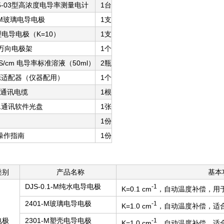
515-03型高浓度电导率测量电计
1台
01-M玻璃电导电极
1支
10型电导电极（K=10）
1支
2型万向电极架
1个
8μS/cm 电导率标准溶液（50ml）
2瓶
电源适配器（仪器配用）
1个
32通讯电缆
1根
551通讯软件光盘
1张
1份
要操作指南
1份
类别
产品名称
基本
DJS-0.1-M纯水电导电极
-1
K=0.1 cm
，自动温度补偿，用
2401-M玻璃电导电极
-1
K=1.0 cm
，自动温度补偿，适
电极
2301-M塑壳电导电极
-1
K=1.0 cm
，自动温度补偿，适