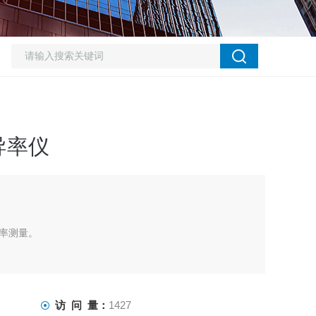
导率仪
率测量。
访 问 量：
1427