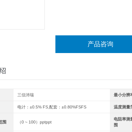
产品咨询
绍
三信沛瑞
最小分辨
电计：±0.5% FS,配套：±0.80%FSFS
温度测量
电阻率测
范围
（0 ~ 100）pptppt
围