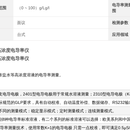
电导率测
范围
（0 ~ 100）g/Lg/l
围
面议
检测参数
台式
应用领域
高浓度电导率仪
高浓度电导率仪
浓盐水等高浓度溶液的电导率测量。
支电导电极，2401型电导电极用于常规水溶液测量；2310型电导电极（K=1
国际规范的GLP要求，具有自动校准、自动温度补偿、数据储存、RS23
种不同的测量模式：稳定显示模式；定时测量模式；连续测量模式。
识别8种电导率标准溶液，有二个系列的标准溶液可以选择：欧美系列和中
电导率测量技术，使用常数K=1的电导电极 只需一点校准，即可满足0.5μS/cm