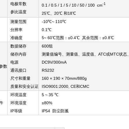
电极常数
-1
0.1 / 0.5 / 1 / 5 / 10 / 50 / 100 cm
参比温度
25℃、20℃ 和18℃
测量范围
-10℃~ 110℃
分辨率
0.1℃
准确度
5~ 60℃范围：±0.4℃ 其余范围：±0.8℃
数据储存
600组
储存内容
测量值编号、测量值、温度值、ATC或MTC状
电源
DC9V/300mA
参数
通讯接口
RS232
尺寸和重量
160 × 190 × 70mm/880g
质量和安全认证
ISO9001:2000, CE和CMC
环境温度
5 ~ 35 ℃
件
环境湿度
≤80%
IP等级
IP54 防尘防溅