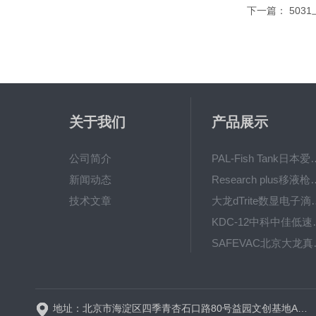
下一篇：
503
关于我们
产品展示
公司简介
PAL-Fish Tank日本爱拓
新闻动态
Research plus移液枪艾
技术文章
大龙dTrite数显电
KDC-12中科
SAFE
BT600-2J保定兰格
地址：北京市海淀区四季青杏石口路80号益园文创基地A区A6号楼东侧四层