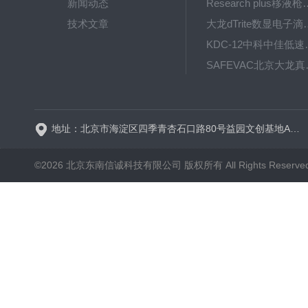
新闻动态
Research plus移液枪艾
技术文章
大龙dTrite数显电
KDC-12中科
SAFE
BT600-2J保定兰格
地址：北京市海淀区四季青杏石口路80号益园文创基地A区A6号楼东侧四层
©2026 北京东南信诚科技有限公司 版权所有 All Rights Reserve