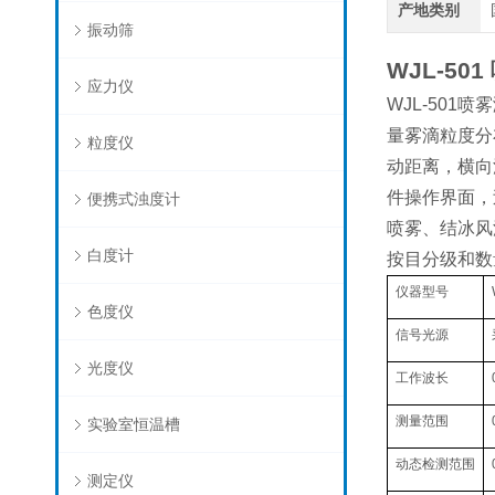
产地类别
振动筛
WJL-501
应力仪
WJL-501
喷雾
量雾滴粒度分
粒度仪
动距离，横向
件操作界面，
便携式浊度计
喷雾、结冰风
白度计
按目分级和数
仪器型号
色度仪
信号光源
光度仪
工作波长
测量范围
实验室恒温槽
动态检测范围
测定仪