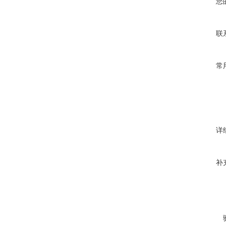
您
联
常
详
补