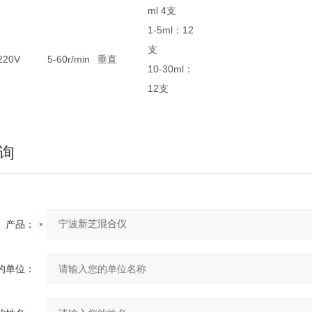
ml 4支
1-5ml
：
12
支
220V
5-60r/min
垂直
10-30ml
：
12
支
询
产品：
的单位：