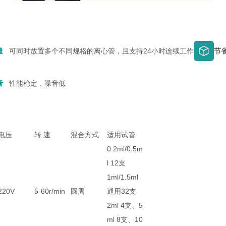
量
可同时放置多个不同规格的离心管，且支持24小时连续工作
节
音
性能稳定，噪音低
电压
转 速
混合方式
适用试管
0.2ml/0.5m
l 12支
1ml/1.5ml
220V
5-60r/min
圆周
通用32支
2ml 4支、5
ml 8支、10