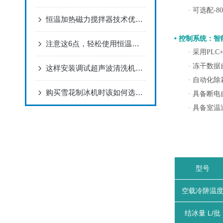
· 可选配
恒温加热磁力搅拌器技术优势分析
• 控制系统：
注意这6点，轻松使用恒温培养摇床
· 采用P
· 冻干数
这样安装调试超声波清洗机，才能保证清洗效果
· 自动化
购买雪花制冰机时该如何选择产品产量？
· 具备断
· 具备室
型号
空载冷阱温
结冰量 L/批