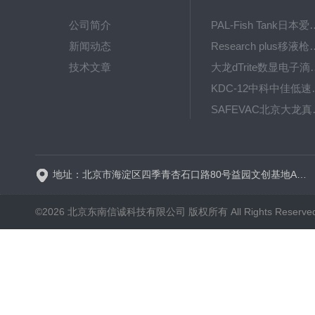
公司简介
PAL-Fish Tank日本爱拓
新闻动态
Research plus移液枪艾
技术文章
大龙dTrite数显电
KDC-12中科
SAFE
BT600-2J保定兰格
地址：北京市海淀区四季青杏石口路80号益园文创基地A区A6号楼东侧四层
©2026 北京东南信诚科技有限公司 版权所有 All Rights Reserve