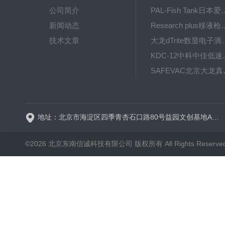
公司简介
PAL-Fish Tank日本爱拓
新闻动态
Research plus移液枪艾
技术文章
大龙dTrite数显电
KDC-12中科
SAFE
BT600-2J保定兰格
地址：北京市海淀区四季青杏石口路80号益园文创基地A区A6号楼东侧四层
©2026 北京东南信诚科技有限公司 版权所有 All Rights Reserve