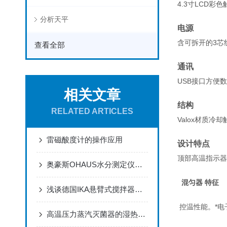
4.3寸LCD彩
分析天平
电源
含可拆开的3芯线
查看全部
通讯
USB接口方便
相关文章
结构
RELATED ARTICLES
Valox材质
雷磁酸度计的操作应用
设计特点
顶部高温指示器
奥豪斯OHAUS水分测定仪MB23使用指南
混匀器 特征
浅谈德国IKA悬臂式搅拌器在生产工艺中的应用
控温性能。*电
高温压力蒸汽灭菌器的湿热灭菌原理与压力容器安全设计