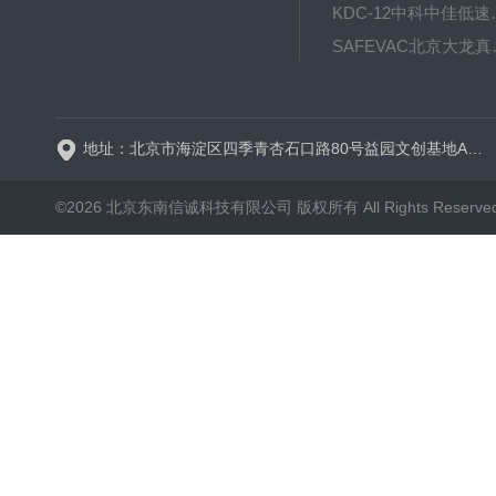
KDC-12中科
SAFE
BT600-2J保定兰格
地址：北京市海淀区四季青杏石口路80号益园文创基地A区A6号楼东侧四层
©2026 北京东南信诚科技有限公司 版权所有 All Rights Reserve