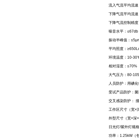
流入气流平均流速：0
下降气流平均流速：0
下降气流控制精度：±
噪音水平：≤67db
振动半峰值：≤5μ
平均照度：≥650L
环境温度：10-30
相对湿度：≤70%
大气压力：80-105
人员防护：用碘化
受试产品防护：菌落
交叉感染防护： 撞
工作区尺寸（宽×深×
外型尺寸（宽×深×高
日光灯/紫外灯规格：
功率：1.25kW