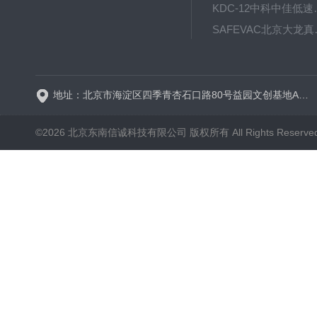
KDC-12中科
SAFE
BT600-2J保定兰格
地址：北京市海淀区四季青杏石口路80号益园文创基地A区A6号楼东侧四层
©2026 北京东南信诚科技有限公司 版权所有 All Rights Reserve