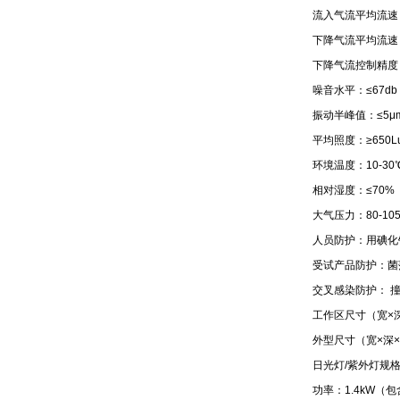
流入气流平均流速：0
下降气流平均流速：0
下降气流控制精度：±
噪音水平：≤67db
振动半峰值：≤5μ
平均照度：≥650L
环境温度：10-30
相对湿度：≤70%
大气压力：80-105
人员防护：用碘化
受试产品防护：菌落
交叉感染防护： 撞
工作区尺寸（宽×深×
外型尺寸（宽×深×高
日光灯/紫外灯规格：
功率：1.4kW（