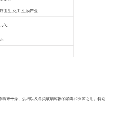
疗卫生,化工,生物产业
0.5℃
/s
作粉末干燥、烘培以及各类玻璃容器的消毒和灭菌之用。特别
。