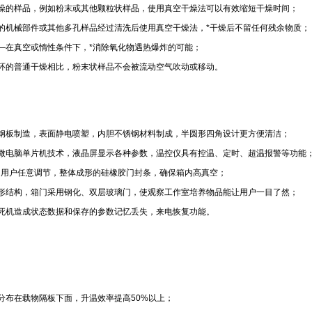
燥的样品，例如粉末或其他颗粒状样品，使用真空干燥法可以有效缩短干燥时间；
的机械部件或其他多孔样品经过清洗后使用真空干燥法，*干燥后不留任何残余物质；
—在真空或惰性条件下，*消除氧化物遇热爆炸的可能；
环的普通干燥相比，粉末状样品不会被流动空气吹动或移动。
钢板制造，表面静电喷塑，内胆不锈钢材料制成，半圆形四角设计更方便清洁；
微电脑单片机技术，液晶屏显示各种参数，温控仪具有控温、定时、超温报警等功能
由用户任意调节，整体成形的硅橡胶门封条，确保箱内高真空；
形结构，箱门采用钢化、双层玻璃门，使观察工作室培养物品能让用户一目了然；
死机造成状态数据和保存的参数记忆丢失，来电恢复功能。
分布在载物隔板下面，升温效率提高50%以上；