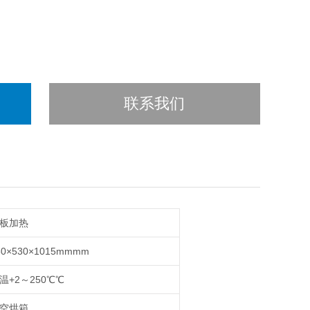
联系我们
板加热
80×530×1015mmmm
温+2～250℃℃
空烘箱