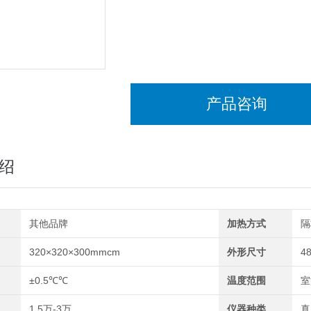
产品咨询
绍
其他品牌
加热方式
隔
320×320×300mmcm
外形尺寸
4
±0.5℃℃
温度范围
室
1.5万-3万
仪器种类
真