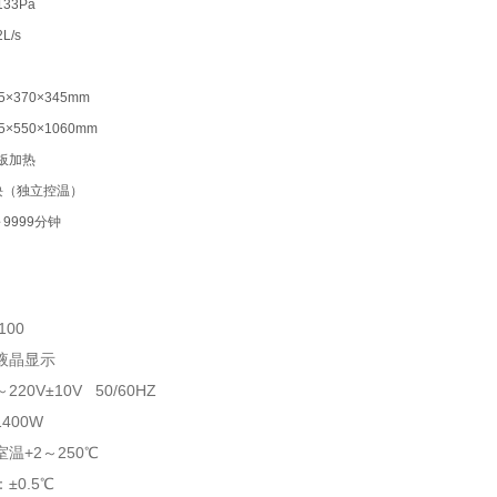
33Pa
/s
×370×345mm
×550×1060mm
板加热
块（独立控温）
9999分钟
100
液晶显示
20V±10V 50/60HZ
400W
温+2～250℃
±0.5℃