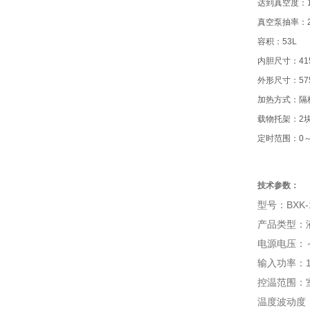
达到真空度：1
真空泵抽率：2L
容积：53L
内胆尺寸：415
外形尺寸：575
加热方式：隔
载物托架：2
定时范围：0～
技术参数：
型号：BXK-
产品类型：
电源电压：～2
输入功率：1
控温范围：室
温度波动度：