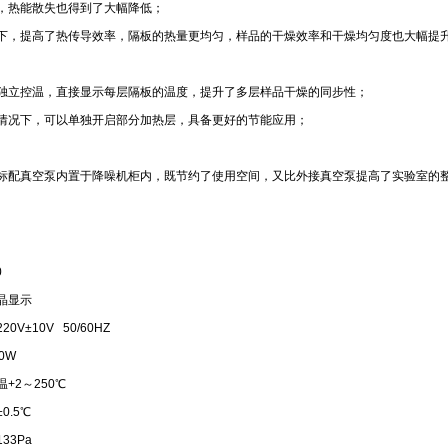
，热能散失也得到了大幅降低；
下，提高了热传导效率，隔板的热量更均匀，样品的干燥效率和干燥均匀度也大幅提
独立控温，直接显示每层隔板的温度，提升了多层样品干燥的同步性；
情况下，可以单独开启部分加热层，具备更好的节能应用；
标配真空泵内置于降噪机柜内，既节约了使用空间，又比外接真空泵提高了实验室的整
0
晶显示
0V±10V 50/60HZ
0W
+2～250℃
0.5℃
33Pa