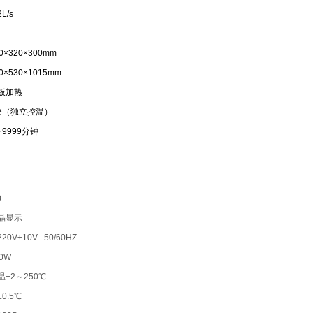
/s
×320×300mm
×530×1015mm
板加热
块（独立控温）
9999分钟
0
晶显示
0V±10V 50/60HZ
0W
+2～250℃
0.5℃