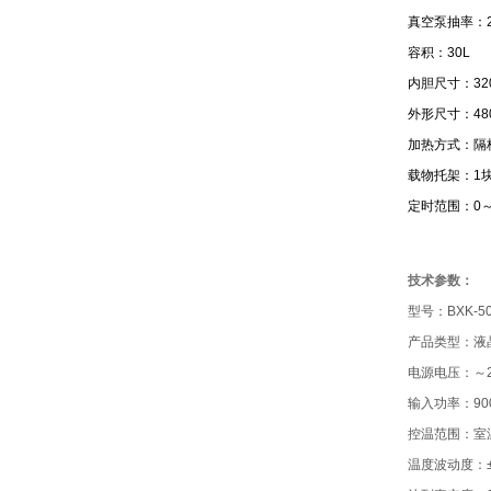
真空泵抽率：2L
容积：30L
内胆尺寸：320
外形尺寸：480
加热方式：隔
载物托架：1
定时范围：0～
技术参数：
型号：BXK-5
产品类型：液
电源电压：～22
输入功率：90
控温范围：室温
温度波动度：±