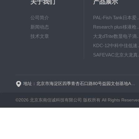
关于我们
产品展示
公司简介
PAL-Fish Tank日本爱拓
新闻动态
Research plus移液枪艾
技术文章
大龙dTrite数显电
KDC-12中科
SAFE
BT600-2J保定兰格
地址：北京市海淀区四季青杏石口路80号益园文创基地A区A6号楼东侧四层
©2026 北京东南信诚科技有限公司 版权所有 All Rights Reserve