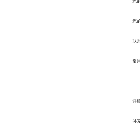
您
您
联
常
详
补