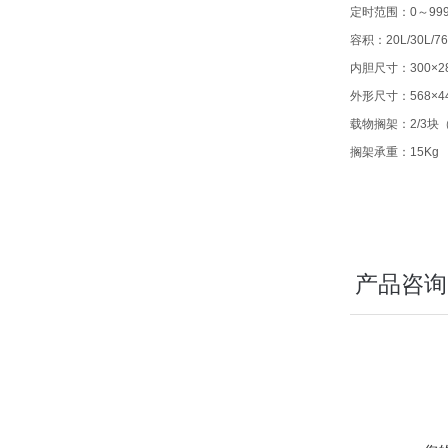
定时范围：0～999
容积：20L/30L/76L
内胆尺寸：300×28
外形尺寸：568×44
载物搁架：2/3块
搁架承重：15Kg
产品咨询