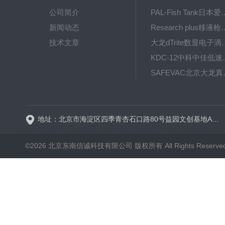
公司简介
PAL-Fish Tank日本爱拓
新闻动态
Research plus移液枪艾
技术文章
大龙dTrite数显电
KDC-12中科
SAFE
BT600-2J保定兰格
地址：北京市海淀区四季青杏石口路80号益园文创基地A区A6号楼东侧四层
©2026 北京东南信诚科技有限公司 版权所有 All Rights Reserve