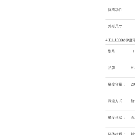
抗震动性
外形尺寸
4.
TH-1000A
梯度
型号
TH
品牌
HU
梯度容量：
2
调速方式:
旋
梯度形状：
直
杯体材质：
特