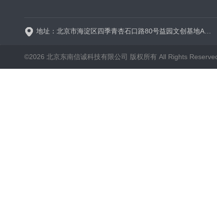
BT600-2J保定兰格
地址：北京市海淀区四季青杏石口路80号益园文创基地A区A6号楼东侧四层
©2026 北京东南信诚科技有限公司 版权所有 All Rights Reserve