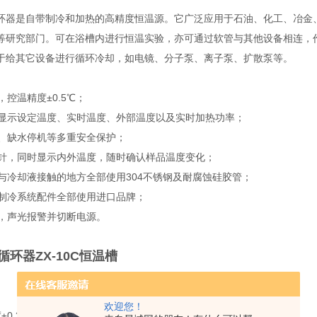
环器是自带制冷和加热的高精度恒温源。它广泛应用于石油、化工、冶金
等研究部门。可在浴槽内进行恒温实验，亦可通过软管与其他设备相连，
于给其它设备进行循环冷却，如电镜、分子泵、离子泵、扩散泵等。
计，控温精度±0.5℃；
屏可显示设定温度、实时温度、外部温度以及实时加热功率；
报警、缺水停机等多重安全保护；
度探针，同时显示内外温度，随时确认样品温度变化；
内部与冷却液接触的地方全部使用304不锈钢及耐腐蚀硅胶管；
机等制冷系统配件全部使用进口品牌；
时，声光报警并切断电源。
环器ZX-10C
恒温槽
欢迎您！
±0.3℃；