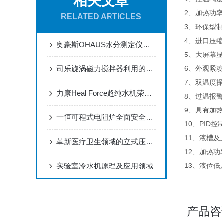
相关文章
2、加热功
RELATED ARTICLES
3、环保型
4、进口压
奥豪斯OHAUS水分测定仪MB23使用指南
5、大屏幕
司乐旋涡磁力搅拌器利用的工作原理
6、外观紧
7、双温度
力康Heal Force超纯水机荣获“国产好仪器”称号
8、过温报
9、具有加
一恒可程式电阻炉全面安全性能设计
10、PID
11、液槽
革新医疗卫生领域的立式压力蒸汽灭菌器
12、加热
实验室冷水机原理及应用领域
13、液位
产品咨