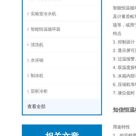
智能恒温循
实验室冷水机
及计量质检
毯等，或用
智能恒温循环器
特点
1. 控制设
清洗机
2. 显示
3. 过温
水浴锅
4. 双温
制冰机
5. 水箱
6. 压缩
层析冷柜
7. 液位低
查看全部
知信恒温循
用途特性
1、控温精度