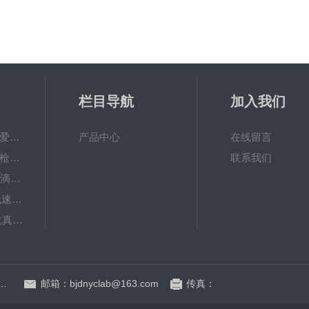
栏目导航
加入我们
PAL-Fish Tank日本爱拓 鱼塘盐度计 数显便携式折光仪
产品中心
在线留言
Research plus移液枪艾本德移液器单道可调量程加样枪
联系我们
大龙dTrite数显电子滴定器高精度数字滴定仪
KDC-12中科中佳低速离心机-（牙科种植专用）
SAFEVAC北京大龙真空吸液器
BT600-2J保定兰格基本型精密蠕动泵
季青杏石口路80号益园文创基地A区A6号楼东侧四层
邮箱：bjdnyclab@163.com
传真：