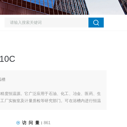
10C
温槽
高精度恒温源。它广泛应用于石油、化工、冶金、医药、生
、工厂实验室及计量质检等研究部门。可在浴槽内进行恒温
，作为恒温源配套使用，如旋转蒸发器、电泳仪、粘度计、
冷却，如电镜、分子泵、离子泵、扩散泵等。
访 问 量：
861