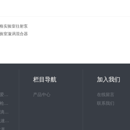
格实验室往射泵
验室漩涡混合器
栏目导航
加入我们
PAL-Fish Tank日本爱拓 鱼塘盐度计 数显便携式折光仪
产品中心
在线留言
Research plus移液枪艾本德移液器单道可调量程加样枪
联系我们
大龙dTrite数显电子滴定器高精度数字滴定仪
KDC-12中科中佳低速离心机-（牙科种植专用）
SAFEVAC北京大龙真空吸液器