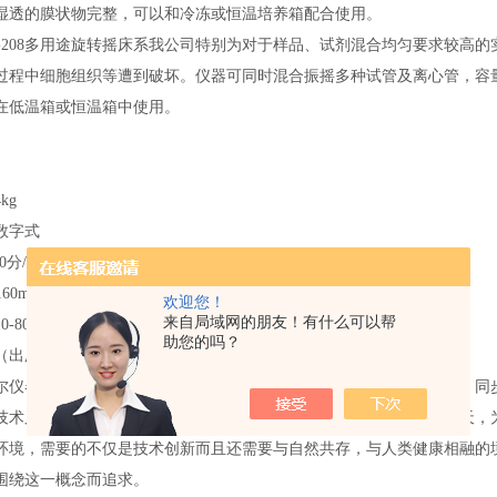
湿透的膜状物完整，可以和冷冻或恒温培养箱配合使用。
. OB-208多用途旋转摇床系我公司特别为对于样品、试剂混合均匀要求
过程中细胞组织等遭到破坏。仪器可同时混合振摇多种试管及离心管，容量从0
在低温箱或恒温箱中使用。
kg
数字式
20分/连续
60mm
欢迎您！
来自局域网的朋友！有什么可以帮
0-80转360度垂直旋转
助您的吗？
厂不含离心管）：1.5ml×12 15ml×6 50ml×3夹具
尔仪器制造有限公司自创建以来始终与中国的生命科学技术紧密相连、同
技术又为迅速发展的高新的生命科学技术所运用。在迎来新时代的今天，
环境，需要的不仅是技术创新而且还需要与自然共存，与人类健康相融的
围绕这一概念而追求。