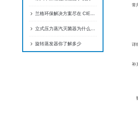
常
兰格环保解决方案尽在 CIEPEC 2021
立式压力蒸汽灭菌器为什么分为B、N、S型？
旋转蒸发器你了解多少
详
补